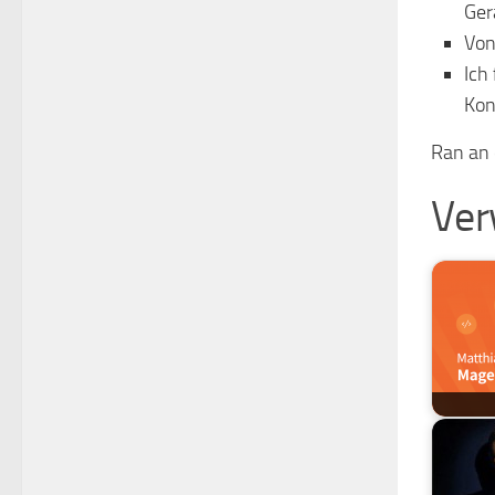
Ger
Vo
Ich
Kon
Ran an 
Ver