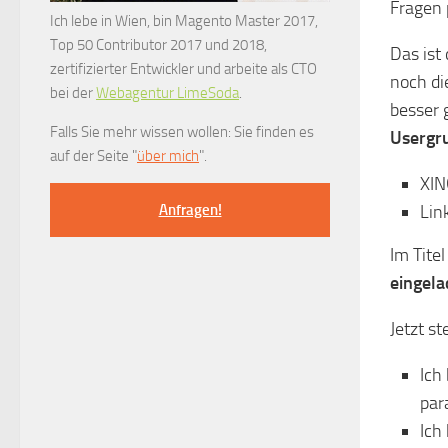
Fragen 
Ich lebe in Wien, bin Magento Master 2017,
Top 50 Contributor 2017 und 2018,
Das ist
zertifizierter Entwickler und arbeite als CTO
noch di
bei der
Webagentur LimeSoda
.
besser 
Falls Sie mehr wissen wollen: Sie finden es
Usergru
auf der Seite "
über mich
".
XIN
Lin
Anfragen!
Im Tite
eingel
Jetzt s
Ich
par
Ich