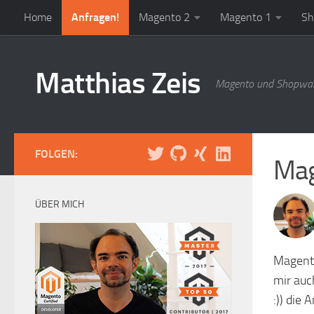
Home
Anfragen!
Magento 2
Magento 1
Sh
Zum Inhalt springen
Matthias Zeis
Magento und Shopwar
FOLGEN:
Mag
ÜBER MICH
Magento
mir auc
:)) die 