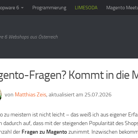
opware 6
Programmierung
LIMESODA
Magento Meetu
e 6 Webshops aus Österreich
ento-Fragen? Kommt in die 
von
Matthias Zeis
, aktualisiert am 25.07.2026
 zu meistern ist nicht leicht – das weiß ich aus eigener Erfa
h dadurch auf, dass mit der steigenden Popularität des Shop
Anzahl der
Fragen zu Magento
zunimmt. Inzwischen bekomm