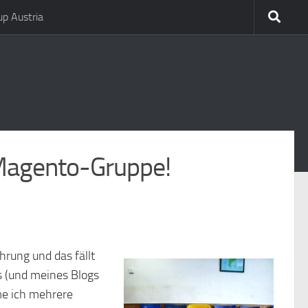
p Austria
Magento-Gruppe!
hrung und das fällt
s (und meines Blogs
e ich mehrere