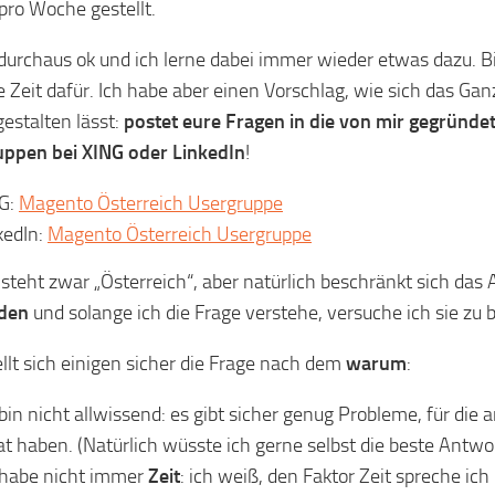
pro Woche gestellt.
 durchaus ok und ich lerne dabei immer wieder etwas dazu. Bis
e Zeit dafür. Ich habe aber einen Vorschlag, wie sich das Gan
gestalten lässt:
postet eure Fragen in die von mir gegründ
ppen bei XING oder LinkedIn
!
G:
Magento Österreich Usergruppe
kedIn:
Magento Österreich Usergruppe
l steht zwar „Österreich“, aber natürlich beschränkt sich das
aden
und solange ich die Frage verstehe, versuche ich sie zu
tellt sich einigen sicher die Frage nach dem
warum
:
 bin nicht allwissend: es gibt sicher genug Probleme, für die
at haben. (Natürlich wüsste ich gerne selbst die beste Antwort
 habe nicht immer
Zeit
: ich weiß, den Faktor Zeit spreche i