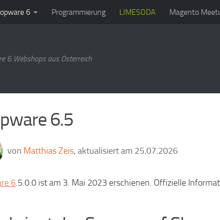
opware 6
Programmierung
LIMESODA
Magento Meetu
e 6 Webshops aus Österreich
pware 6.5
von
Matthias Zeis
, aktualisiert am 25.07.2026
re 6
.5.0.0 ist am 3. Mai 2023 erschienen. Offizielle Informa