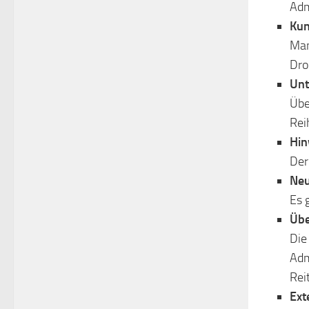
Adm
Kun
Man
Dro
Unt
Übe
Rei
Hin
Der
Neu
Es 
Übe
Die
Adm
Rei
Ext