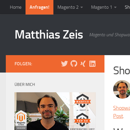
Home
Anfragen!
Magento 2
Magento 1
Sh
Zum Inhalt springen
Matthias Zeis
Magento und Shopwar
FOLGEN:
Sho
ÜBER MICH
Shopwa
Post
.