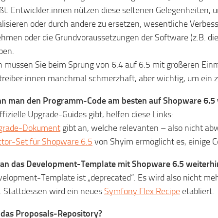
ßt: Entwickler:innen nützen diese seltenen Gelegenheiten, 
alisieren oder durch andere zu ersetzen, wesentliche Verb
hmen oder die Grundvoraussetzungen der Software (z.B. d
ben.
 müssen Sie beim Sprung von 6.4 auf 6.5 mit größeren Einm
reiber:innen manchmal schmerzhaft, aber wichtig, um ein 
nn man den Programm-Code am besten auf Shopware 6.5 
ffizielle Upgrade-Guides gibt, helfen diese Links:
grade-Dokument
gibt an, welche relevanten – also nicht a
tor-Set für Shopware 6.5
von Shyim ermöglicht es, einige
an das Development-Template mit Shopware 6.5 weiterh
elopment-Template ist „deprecated“. Es wird also nicht meh
 Stattdessen wird ein neues
Symfony Flex Recipe
etabliert.
 das Proposals-Repository?