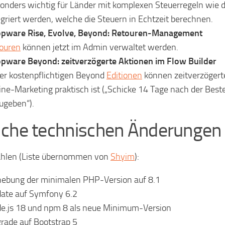
onders wichtig für Länder mit komplexen Steuerregeln wie d
egriert werden, welche die Steuern in Echtzeit berechnen.
pware Rise, Evolve, Beyond: Retouren-Management
ouren
können jetzt im Admin verwaltet werden.
pware Beyond: zeitverzögerte Aktionen im Flow Builder
der kostenpflichtigen Beyond
Editionen
können zeitverzögert
ine-Marketing praktisch ist („Schicke 14 Tage nach der Best
ugeben“).
che technischen Änderungen 
ählen (Liste übernommen von
Shyim
):
ebung der minimalen PHP-Version auf 8.1
ate auf Symfony 6.2
e.js 18 und npm 8 als neue Minimum-Version
rade auf Bootstrap 5