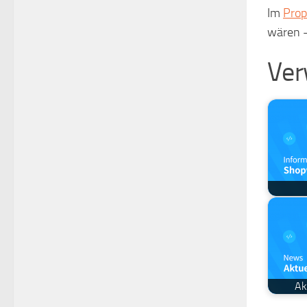
Im
Prop
wären –
Ver
Ak