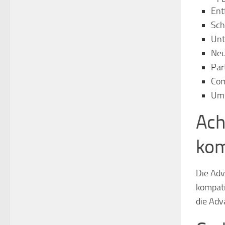
Ent
Sch
Unt
Neu
Par
Com
Ums
Ach
kom
Die Adv
kompati
die Adv