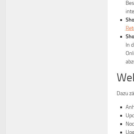
Bes
int
Sho
Ret
Sho
In 
Onl
abz
Wel
Dazu z
Anh
Upd
Nod
Upg