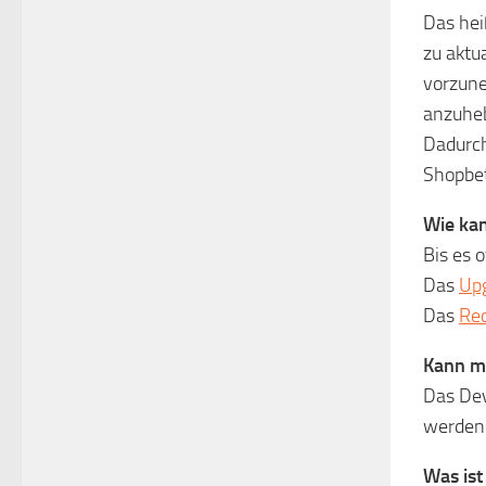
Das hei
zu aktu
vorzune
anzuhe
Dadurch
Shopbet
Wie ka
Bis es o
Das
Up
Das
Rec
Kann m
Das Dev
werden.
Was ist