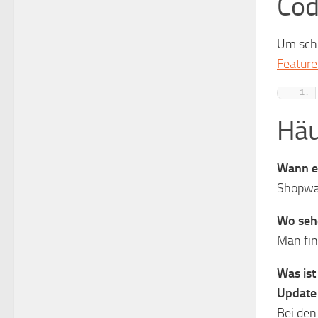
Cod
Um scho
Feature
Häu
Wann e
Shopwar
Wo seh
Man fin
Was ist
Update 
Bei den