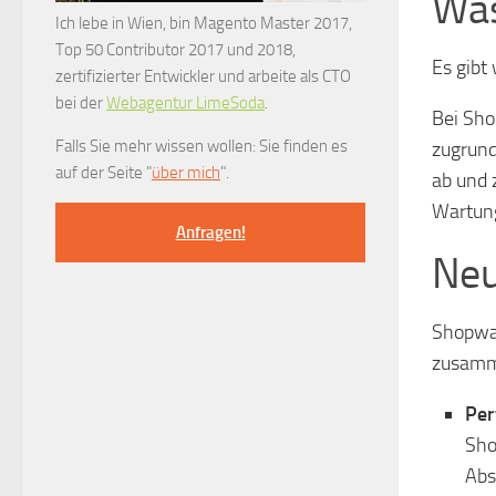
Was
Ich lebe in Wien, bin Magento Master 2017,
Top 50 Contributor 2017 und 2018,
Es gibt
zertifizierter Entwickler und arbeite als CTO
bei der
Webagentur LimeSoda
.
Bei Sho
Falls Sie mehr wissen wollen: Sie finden es
zugrund
auf der Seite "
über mich
".
ab und 
Wartung
Anfragen!
Neu
Shopwar
zusamm
Per
Sho
Abs