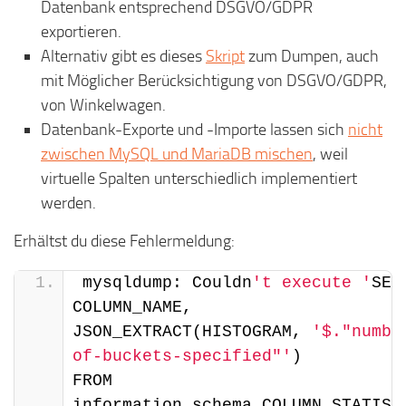
Datenbank entsprechend DSGVO/GDPR
exportieren.
Alternativ gibt es dieses
Skript
zum Dumpen, auch
mit Möglicher Berücksichtigung von DSGVO/GDPR,
von Winkelwagen.
Datenbank-Exporte und -Importe lassen sich
nicht
zwischen MySQL und MariaDB mischen
, weil
virtuelle Spalten unterschiedlich implementiert
werden.
Erhältst du diese Fehlermeldung:
mysqldump: Couldn
't execute '
SELE
COLUMN_NAME,                       
JSON_EXTRACT(HISTOGRAM, 
'$."numbe
of-buckets-specified"'
)                
FROM 
information_schema.COLUMN_STATISTICS            