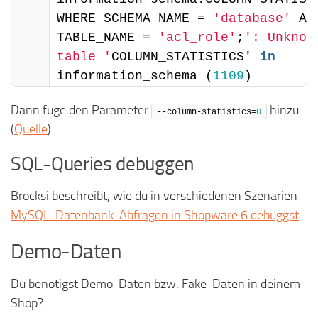
WHERE SCHEMA_NAME = 
'database'
 AND
TABLE_NAME = 
'acl_role'
;
': Unknown
table '
COLUMN_STATISTICS' 
in
information_schema (
1109
)
Dann füge den Parameter
hinzu
--column-statistics=
0
(
Quelle
).
SQL-Queries debuggen
Brocksi beschreibt, wie du in verschiedenen Szenarien
MySQL-Datenbank-Abfragen in Shopware 6 debuggst
.
Demo-Daten
Du benötigst Demo-Daten bzw. Fake-Daten in deinem
Shop?