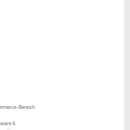
ommerce-Bereich
pware 6