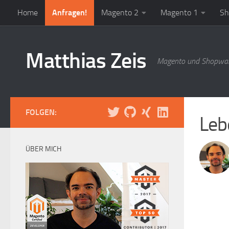
Home
Anfragen!
Magento 2
Magento 1
Sh
Zum Inhalt springen
Matthias Zeis
Magento und Shopwar
FOLGEN:
Leb
ÜBER MICH