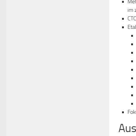
Meh
im 
CTO
Eta
Fok
Aus