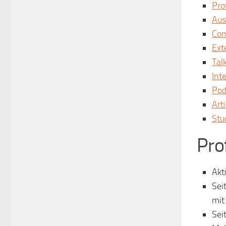
Prof
Aus
Com
Ext
Tal
Int
Pod
Art
Stu
Prof
Akt
Sei
mit
Sei