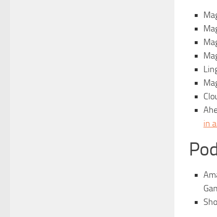
Mag
Mag
Mag
Mag
Lin
Mag
Clo
Ahe
in 
Pod
Ama
Gan
Sho