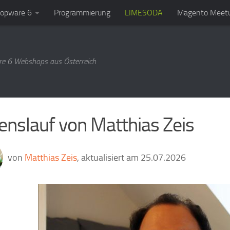
opware 6
Programmierung
LIMESODA
Magento Meetu
e 6 Webshops aus Österreich
enslauf von Matthias Zeis
von
Matthias Zeis
, aktualisiert am 25.07.2026