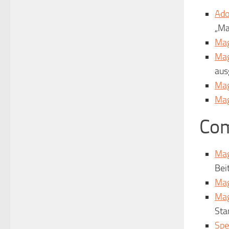
Ado
„Ma
Mag
Mag
aus
Mag
Mag
Com
Mag
Bei
Mag
Mag
Sta
Spe