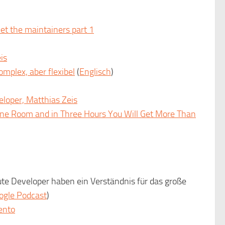
t the maintainers part 1
is
mplex, aber flexibel
(
Englisch
)
loper, Matthias Zeis
One Room and in Three Hours You Will Get More Than
e Developer haben ein Verständnis für das große
ogle Podcast
)
ento