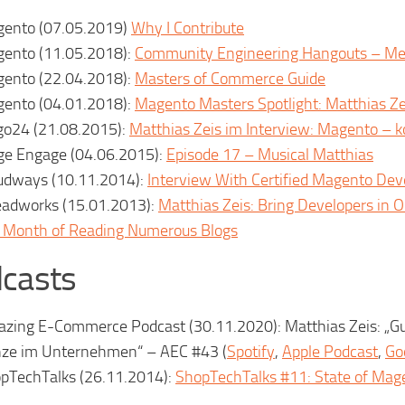
ento (07.05.2019)
Why I Contribute
ento (11.05.2018):
Community Engineering Hangouts – Mee
ento (22.04.2018):
Masters of Commerce Guide
ento (04.01.2018):
Magento Masters Spotlight: Matthias Ze
go24 (21.08.2015):
Matthias Zeis im Interview: Magento – ko
e Engage (04.06.2015):
Episode 17 – Musical Matthias
udways (10.11.2014):
Interview With Certified Magento Deve
adworks (15.01.2013):
Matthias Zeis: Bring Developers in 
a Month of Reading Numerous Blogs
casts
zing E-Commerce Podcast (30.11.2020): Matthias Zeis: „Gut
ze im Unternehmen“ – AEC #43 (
Spotify
,
Apple Podcast
,
Go
pTechTalks (26.11.2014):
ShopTechTalks #11: State of Mag