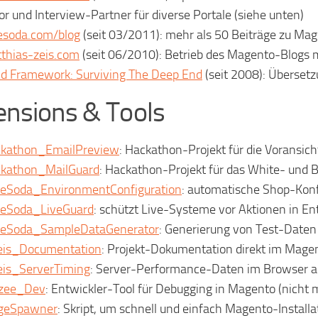
or
und Interview-Partner für diverse Portale
(siehe unten)
esoda.com/blog
(seit 03/2011): mehr als 50 Beiträge zu M
thias-zeis.com
(seit 06/2010): Betrieb des Magento-Blogs m
d Framework: Surviving The Deep End
(seit 2008): Überset
ensions & Tools
kathon_EmailPreview
: Hackathon-Projekt für die Voransi
kathon_MailGuard
: Hackathon-Projekt für das White- und 
eSoda_EnvironmentConfiguration
: automatische Shop-Konf
eSoda_LiveGuard
: schützt Live-Systeme vor Aktionen in 
eSoda_SampleDataGenerator
: Generierung von Test-Daten
is_Documentation
: Projekt-Dokumentation direkt im Mag
is_ServerTiming
: Server-Performance-Daten im Browser 
zee_Dev
: Entwickler-Tool für Debugging in Magento (nicht
geSpawner
: Skript, um schnell und einfach Magento-Install