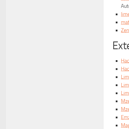
Aut
lim
mat
Zen
Ext
Hac
Hac
Lim
Lim
Lim
Mze
Mze
Em
Ma