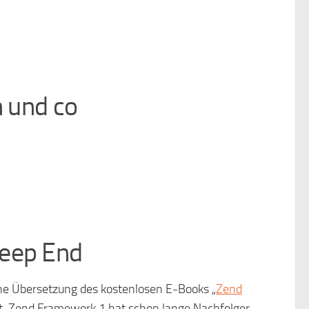
n und co
Deep End
che Übersetzung des kostenlosen E-Books „
Zend
t. Zend Framework 1 hat schon lange Nachfolger