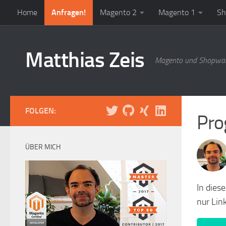
Home
Anfragen!
Magento 2
Magento 1
Sh
Zum Inhalt springen
Matthias Zeis
Magento und Shopwar
FOLGEN:
Pro
ÜBER MICH
In dies
nur Link