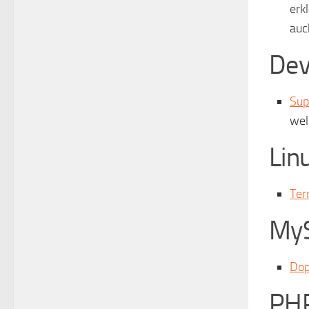
erk
auc
De
Sup
wel
Lin
Ter
My
Dop
PH