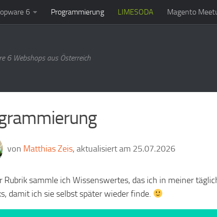
opware 6
Programmierung
LIMESODA
Magento Meetu
e 6 Webshops aus Österreich
grammierung
von
Matthias Zeis
, aktualisiert am 25.07.2026
er Rubrik sammle ich Wissenswertes, das ich in meiner täglic
s, damit ich sie selbst später wieder finde.