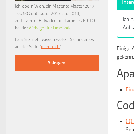
Inter
Ich lebe in Wien, bin Magento Master 2017,
Top 50 Contributor 2017 und 2018,
Ich h
zertifizierter Entwickler und arbeite als CTO
Aufb
bei der
Webagentur LimeSoda
.
Falls Sie mehr wissen wollen: Sie finden es
auf der Seite "
über mich
".
Einige A
gekennz
Anfragen!
Apa
Ein
Cod
CQR
Sep