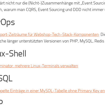
lärt nicht nur die (Nicht-)Zusammenhänge mit „Event Sourc
h, warum man CQRS, Event Sourcing und DDD nicht immer u
vOps
port-Zeiträume für Webshop-Tech-Stack-Komponenten
: D
che länger unterstützten Versionen von PHP, MySQL, Redis e
ux-Shell
minator: mehrere Linux-Terminals verwalten
SQL
pelte Einträge in einer MySQL-Tabelle ohne Primary Key en
P