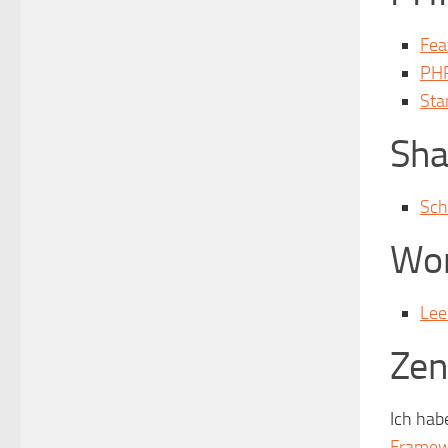
Fea
PHP
Sta
Sha
Sch
Wor
Lee
Zen
Ich hab
Framewo