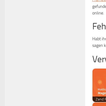
gefunde
online.
Feh
Habt ih
sagen k
Ver
Zend F