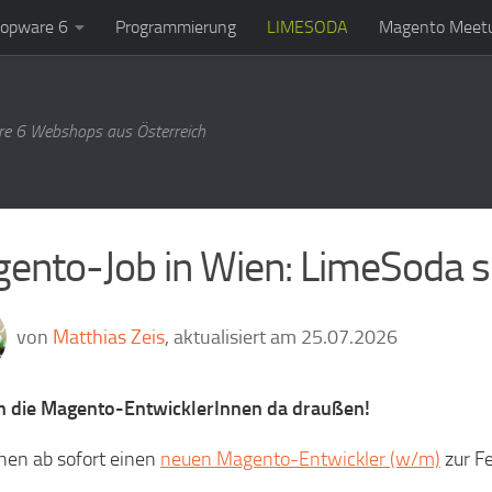
opware 6
Programmierung
LIMESODA
Magento Meetu
e 6 Webshops aus Österreich
ento-Job in Wien: LimeSoda s
von
Matthias Zeis
, aktualisiert am 25.07.2026
n die Magento-EntwicklerInnen da draußen!
hen ab sofort einen
neuen Magento-Entwickler (w/m)
zur Fe