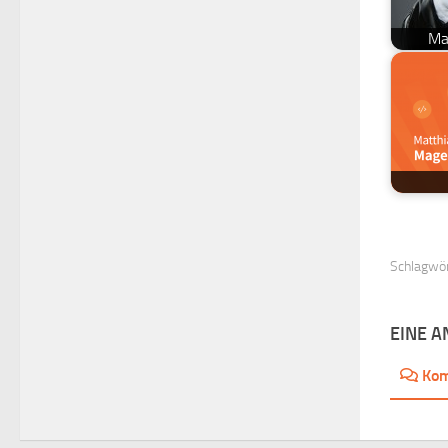
Ma
Schlagwör
EINE 
Ko