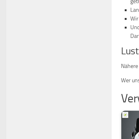
get
Lan
Wir
Und
Dar
Lus
Nähere 
Wer uns
Ver