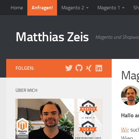
Home
Anfragen!
Magento 2
Magento 1
Sh
Zum Inhalt springen
Matthias Zeis
Magento und Shopwar
FOLGEN:
Mag
ÜBER MICH
Hallo a
Wir
suc
Wien.