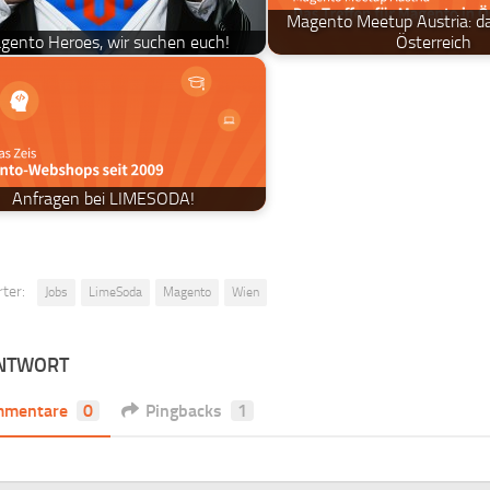
Magento Meetup Austria: da
gento Heroes, wir suchen euch!
Österreich
Anfragen bei LIMESODA!
ter:
Jobs
LimeSoda
Magento
Wien
ANTWORT
mmentare
0
Pingbacks
1