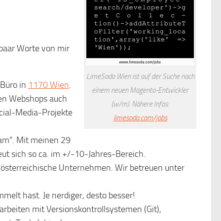
 paar Worte von mir
LimeSoda Wien ist auf der Suche nach
 Büro in
1170 Wien
.
einem neuen Magento-Entwickler
en Webshops auch
(w/m). Nähere Infos:
cial-Media-Projekte
limesoda.com/jobs
eam“. Mit meinen 29
reut sich so ca. im +/-10-Jahres-Bereich.
 österreichische Unternehmen. Wir betreuen unter
elt hast. Je nerdiger, desto besser!
arbeiten mit Versionskontrollsystemen (Git),