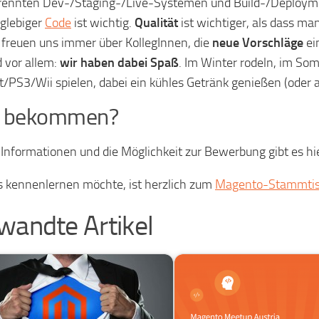
rennten Dev-/Staging-/Live-Systemen und Build-/Deployme
glebiger
Code
ist wichtig.
Qualität
ist wichtiger, als dass man
 freuen uns immer über KollegInnen, die
neue Vorschläge
ei
 vor allem:
wir haben dabei Spaß
. Im Winter rodeln, im Som
t/PS3/Wii spielen, dabei ein kühles Getränk genießen (oder auc
t bekommen?
Informationen und die Möglichkeit zur Bewerbung gibt es hi
 kennenlernen möchte, ist herzlich zum
Magento-Stammti
wandte Artikel