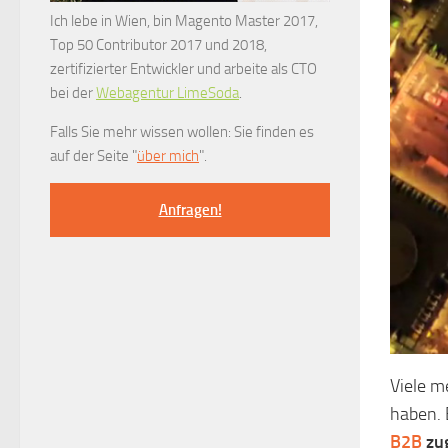
Ich lebe in Wien, bin Magento Master 2017,
Top 50 Contributor 2017 und 2018,
zertifizierter Entwickler und arbeite als CTO
bei der
Webagentur LimeSoda
.
Falls Sie mehr wissen wollen: Sie finden es
auf der Seite "
über mich
".
Anfragen!
Viele m
haben. 
B2B
zu