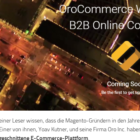
einer Leser wissen, dass die Magento-Gründern in den Jah
Einer von ihnen, Yoav Kutner, und seine Firma Oro Inc. hab
geschnittene E-Commerce-Plattform
.