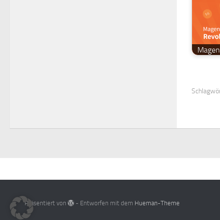
Magent
Schlagwör
Präsentiert von
- Entworfen mit dem
Hueman-Theme