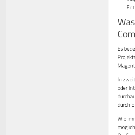
Ent
Was 
Com
Es bede
Projekt
Magento
In zwei
oder In
durchau
durch E
Wie imm
möglich