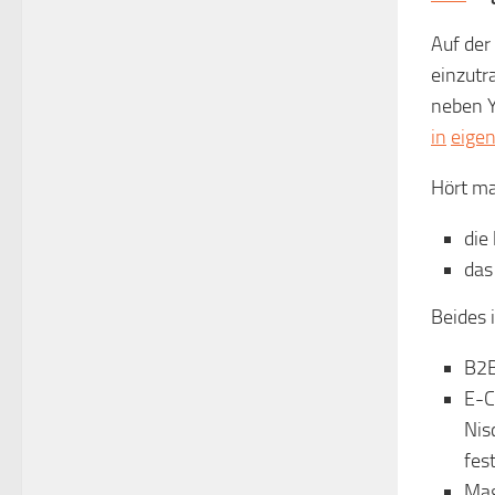
Auf der
einzutr
neben Y
in
eige
Hört ma
die
da
Beides 
B2B
E-C
Nis
fest
Mag