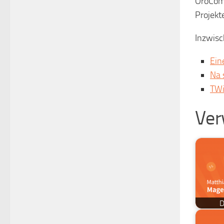
OroComm
Projekt
Inzwisc
Ein
Na 
TWi
Ver
D