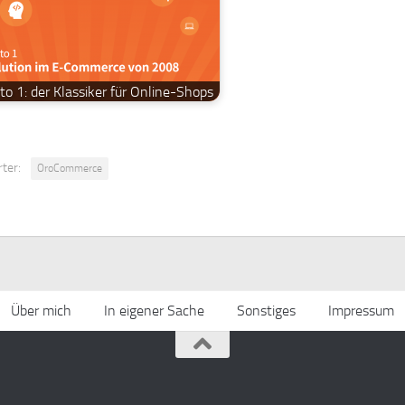
o 1: der Klassiker für Online-Shops
ter:
OroCommerce
Über mich
In eigener Sache
Sonstiges
Impressum