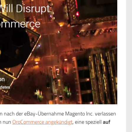
ren nach der eBay-Übernahme Magento Inc. verlassen
en nun
OroCommerce angekündigt
, eine speziell
auf