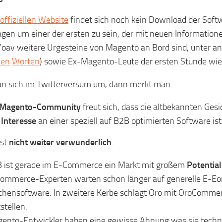
offiziellen Website
findet sich noch kein Download der Softw
agen um einer der ersten zu sein, der mit neuen Informatione
oav weitere Urgesteine von Magento an Bord sind, unter
nen
Worten
) sowie Ex-Magento-Leute der ersten Stunde wie 
n sich im Twitterversum um, dann merkt man:
Magento-Community
freut sich, dass die altbekannten Gesi
s
Interesse
an einer speziell auf B2B optimierten Software ist
ist
nicht weiter verwunderlich
:
 ist gerade im E-Commerce ein Markt mit großem
Potential
ommerce-Experten warten schon länger auf generelle E-Eo
chensoftware. In zweitere Kerbe schlägt Oro mit OroCommerc
stellen.
ento-Entwickler haben eine gewisse Ahnung was sie techni