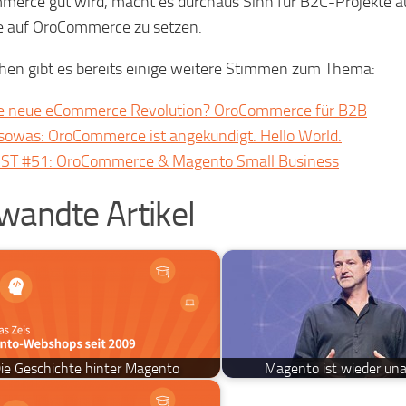
erce gut wird, macht es durchaus Sinn für B2C-Projekte au
e auf OroCommerce zu setzen.
hen gibt es bereits einige weitere Stimmen zum Thema:
e neue eCommerce Revolution? OroCommerce für B2B
sowas: OroCommerce ist angekündigt. Hello World.
ST #51: OroCommerce & Magento Small Business
wandte Artikel
ie Geschichte hinter Magento
Magento ist wieder un