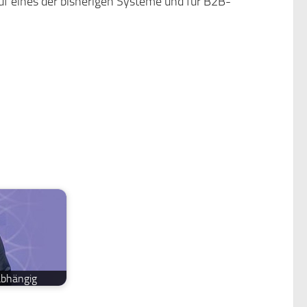
f eines der bisherigen Systeme und für B2B-
abhängig