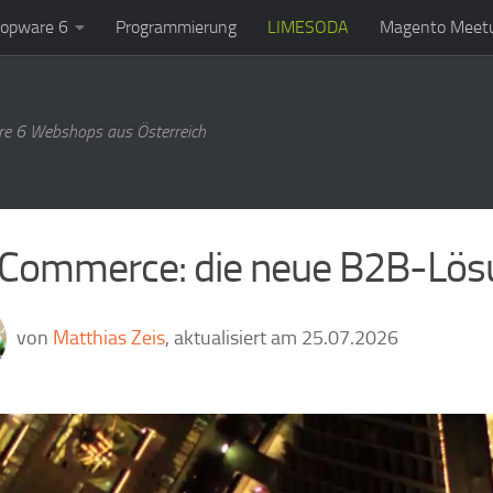
opware 6
Programmierung
LIMESODA
Magento Meetu
e 6 Webshops aus Österreich
Commerce: die neue B2B-Lös
von
Matthias Zeis
, aktualisiert am 25.07.2026