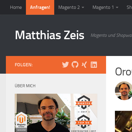
Home
Anfragen!
Magento 2
Magento 1
Sh
Zum Inhalt springen
Matthias Zeis
Magento und Shopwar
FOLGEN:
Oro
ÜBER MICH