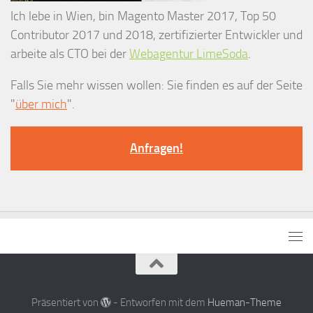
Ich lebe in Wien, bin Magento Master 2017, Top 50
Contributor 2017 und 2018, zertifizierter Entwickler und
arbeite als CTO bei der
Webagentur LimeSoda
.
Falls Sie mehr wissen wollen: Sie finden es auf der Seite
"
über mich
".
Anfragen!
Präsentiert von
- Entworfen mit dem
Hueman-Theme