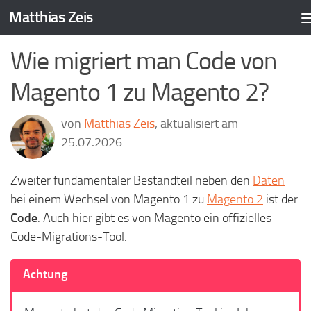
Matthias Zeis
Zum Inhalt springen
Wie migriert man Code von
Magento 1 zu Magento 2?
von
Matthias Zeis
, aktualisiert am
25.07.2026
Zweiter fundamentaler Bestandteil neben den
Daten
bei einem Wechsel von Magento 1 zu
Magento 2
ist der
Code
. Auch hier gibt es von Magento ein offizielles
Code-Migrations-Tool.
Achtung