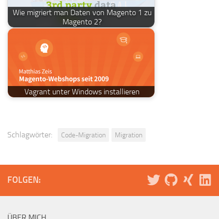
Wie migriert man Daten von Magento 1 zu
Magento 2?
Vagrant unter Windows installieren
Schlagwörter:
Code-Migration
Migration
FOLGEN:
ÜBER MICH