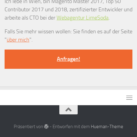
Ich lebe in Wien, bin Magento Master 2017, Top 50
Contributor 2017 und 2018, zertifizierter Entwickler und
arbeite als CTO bei der
Webagentur LimeSoda
.
Falls Sie mehr wissen wollen: Sie finden es auf der Seite
"
über mich
".
Anfragen!
Präsentiert von
- Entworfen mit dem
Hueman-Theme