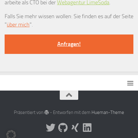
arbeite als CTO bei der
Webagentur LimeSoda
.
Falls Sie mehr wissen wollen: Sie finden es auf der Seite
"
über mich
".
Anfragen!
Präsentiert von
- Entworfen mit dem
Hueman-Theme