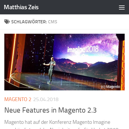
Matthias Zeis
Zum Inhalt springen
SCHLAGWÖRTER:
CMS
MAGENTO 2
25.04.2018
Neue Features in Magento 2.3
Magento hat auf der Konferenz Magento Imagine