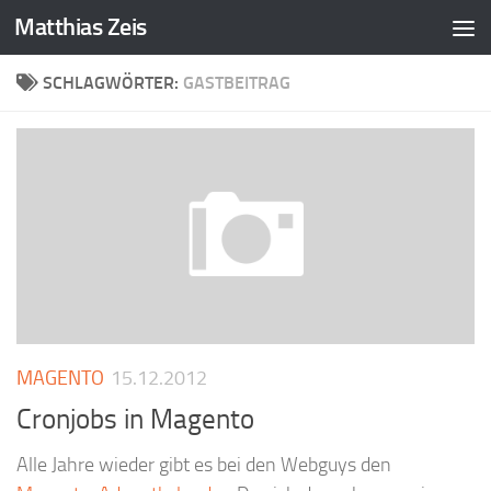
Matthias Zeis
Zum Inhalt springen
SCHLAGWÖRTER:
GASTBEITRAG
MAGENTO
15.12.2012
Cronjobs in Magento
Alle Jahre wieder gibt es bei den Webguys den