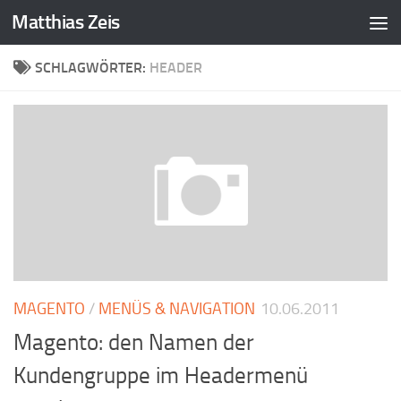
Matthias Zeis
Zum Inhalt springen
SCHLAGWÖRTER:
HEADER
MAGENTO
/
MENÜS & NAVIGATION
10.06.2011
Magento: den Namen der
Kundengruppe im Headermenü