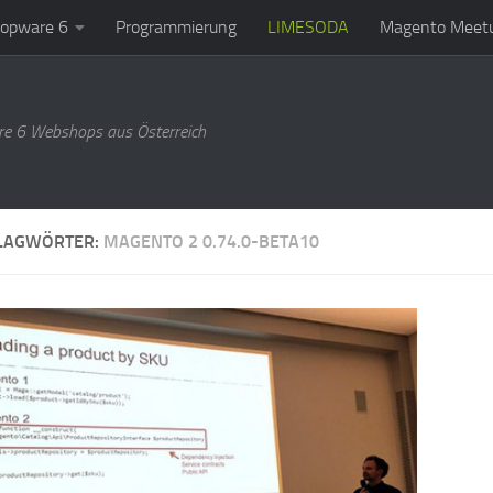
opware 6
Programmierung
LIMESODA
Magento Meetu
e 6 Webshops aus Österreich
LAGWÖRTER:
MAGENTO 2 0.74.0-BETA10