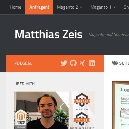
Home
Anfragen!
Magento 2
Magento 1
Sh
Zum Inhalt springen
Matthias Zeis
Magento und Shopwar
FOLGEN:
SCH
ÜBER MICH