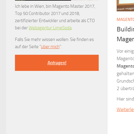
Ich lebe in Wien, bin Magento Master 2017,
Top 50 Contributor 2017 und 2018,
MAGENTO
zertifizierter Entwickler und arbeite als CTO
bei der
Webagentur LimeSoda
.
Build
Magen
Falls Sie mehr wissen wollen: Sie finden es
auf der Seite "
über mich
".
Vor eini
Magento 
Anfragen!
Magento
gehalten
Grundsc
2 übertr
Hier sind
Weiterl