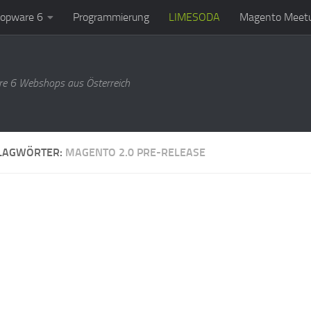
opware 6
Programmierung
LIMESODA
Magento Meetu
e 6 Webshops aus Österreich
LAGWÖRTER:
MAGENTO 2.0 PRE-RELEASE