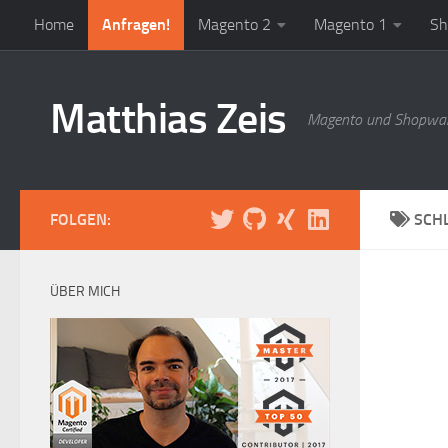
Home
Anfragen!
Magento 2
Magento 1
Sh
Zum Inhalt springen
Matthias Zeis
Magento und Shopwar
FOLGEN:
SCH
ÜBER MICH