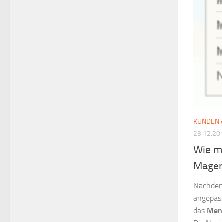
KUNDEN 
23.12.20
Wie m
Magen
Nachdem 
angepass
das
Men