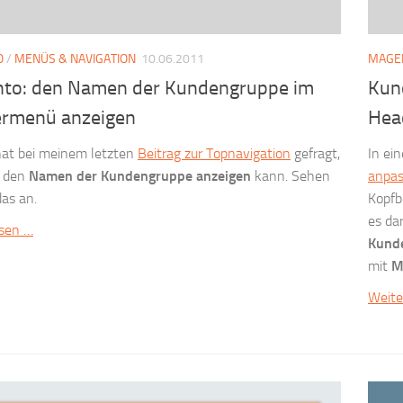
O
/
MENÜS & NAVIGATION
10.06.2011
MAGE
to: den Namen der Kundengruppe im
Kun
rmenü anzeigen
Hea
hat bei meinem letzten
Beitrag zur Topnavigation
gefragt,
In ei
 den
Namen der Kundengruppe anzeigen
kann. Sehen
anpa
das an.
Kopfb
es da
esen …
Kund
mit
M
Weite