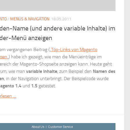
NTO
/
MENÜS & NAVIGATION
18.05.2011
den-Name (und andere variable Inhalte) im
der-Menü anzeigen
nem vergangenen Beitrag („
Top-Links von Magento
ssen
„) habe ich gezeigt, wie man die Menüeinträge im
ereich der Magento-Shopseite anzeigen kann. Heute geht
rum, wie man
variable Inhalte
, zum Beispiel den
Namen des
en
, in der Navigation unterbringt. Der Beispielcode wurde
agento 1.4
und
1.5
getestet.
rlesen …