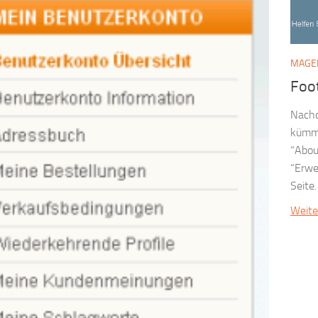
MAGE
Foo
Nachd
kümme
“Abou
“Erwe
Seite.
Weite