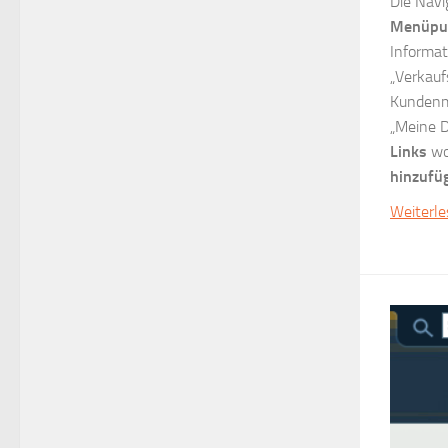
Die Navi
Menüpu
Informat
„Verkauf
Kundenm
„Meine 
Links
wo
hinzufü
Weiterl