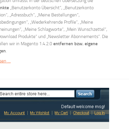
gation umfasst in der deutschen Übersetzung die
nkte
„Benutzerkonto Übersicht“, „Benutzerkonto
ion“, „Adressbuch“, „Meine Bestellungen“,
sbedingungen“, „Wiederkehrende Profile“, „Meine
einungen“, „Meine Schlagworte“, „Mein Wunschzettel“,
Download Produkte“ und „Newsletter Abonnements“. Die
llen wir in Magento 1.4.2.0
entfernen bzw. eigene
gen
.
esen …