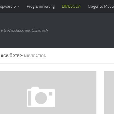
opware 6
Programmierung
LIMESODA
Magento Meetu
e 6 Webshops aus Österreich
LAGWÖRTER:
NAVIGATION