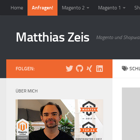
Home
Anfragen!
Magento 2
Magento 1
Sh
Zum Inhalt springen
Matthias Zeis
Magento und Shopwar
FOLGEN:
SCH
ÜBER MICH