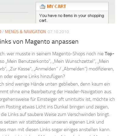
O
/
MENÜS & NAVIGATION
07.10.2010
inks von Magento anpassen
ch: wer musste in seinem Magento-Shops noch nie
Top-
lso „Mein Benutzerkonto“, „Mein Wunschzettel“, „Mein
b“, „Zur Kasse“, „Anmelden“ / „Abmelden“) modifizieren,
n oder eigene Links hinzufügen?
ch sind wenige Hände unten geblieben, denn kaum ein
mt ohne eine Bearbeitung der Header-Navigation aus.
orgehensweise für Einsteiger oft unintuitiv ist, möchte ich
em Posting etwas Licht ins Dunkel bringen und zeigen,
die Links auf saubere Weise zum Verschwinden bringt.
s setzen wir stattdessen unseren eigenen Link und
ass man mit diesen Links sogar einiges anstellen kann.