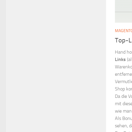
MAGENT
Top-L
Hand ho
Links
(a
Warenkor
entferne
Vermutli
Shop kom
Da die V
mit dies
wie man 
Als Bonu
sehen, d