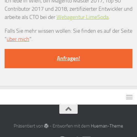
Ich lebe in Wien, bin Magento Master 2017, Top 50
Contributor 2017 und 2018, zertifizierter Entwickler und
arbeite als CTO bei der
Webagentur LimeSoda
.
Falls Sie mehr wissen wollen: Sie finden es auf der Seite
"
über mich
".
Anfragen!
Präsentiert von
- Entworfen mit dem
Hueman-Theme