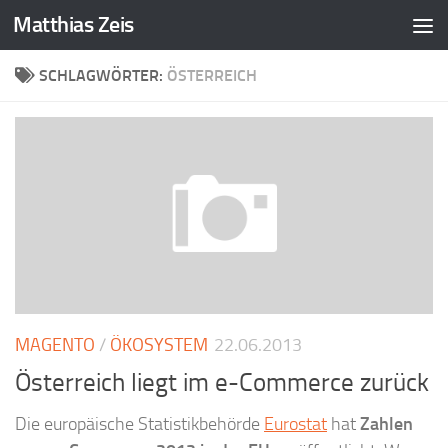
Matthias Zeis
Zum Inhalt springen
SCHLAGWÖRTER:
ÖSTERREICH
MAGENTO
/
ÖKOSYSTEM
22.06.2013
Österreich liegt im e-Commerce zurück
Die europäische Statistikbehörde
Eurostat
hat
Zahlen