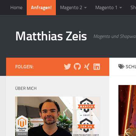
Home
Anfragen!
Magento 2
Magento 1
Sh
Zum Inhalt springen
Matthias Zeis
Magento und Shopwar
FOLGEN:
SCH
ÜBER MICH