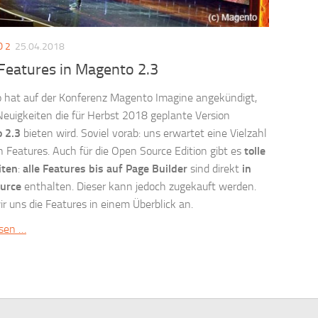
 2
25.04.2018
Features in Magento 2.3
hat auf der Konferenz Magento Imagine angekündigt,
euigkeiten die für Herbst 2018 geplante Version
 2.3
bieten wird. Soviel vorab: uns erwartet eine Vielzahl
 Features. Auch für die Open Source Edition gibt es
tolle
iten
:
alle Features bis auf Page Builder
sind direkt
in
ource
enthalten. Dieser kann jedoch zugekauft werden.
r uns die Features in einem Überblick an.
esen …