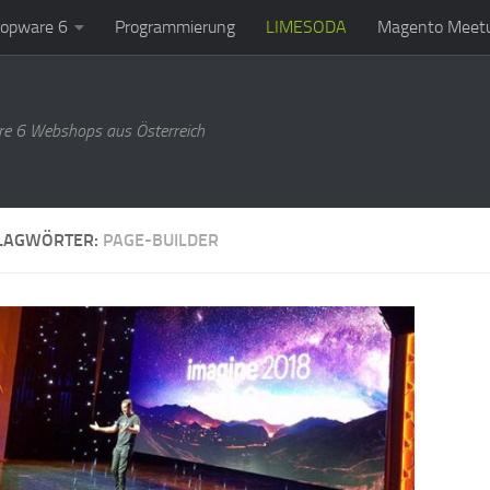
opware 6
Programmierung
LIMESODA
Magento Meetu
e 6 Webshops aus Österreich
LAGWÖRTER:
PAGE-BUILDER