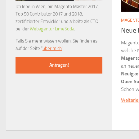
Ich lebe in Wien, bin Magento Master 2017,
Top 50 Contributor 2017 und 2018,
MAGENTO
zertifizierter Entwickler und arbeite als CTO
bei der
Webagentur LimeSoda
.
Neue 
Falls Sie mehr wissen wollen: Sie finden es
Magento 
auf der Seite "
über mich
".
welche N
Magento
Anfragen!
an neuen
Neuigke
Open S
Sehen wi
Weiterl