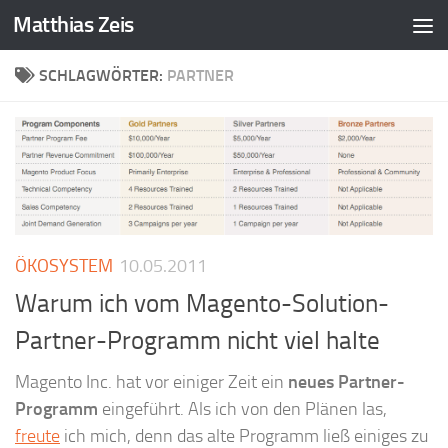
Matthias Zeis
Zum Inhalt springen
SCHLAGWÖRTER:
PARTNER
ÖKOSYSTEM
10.05.2011
Warum ich vom Magento-Solution-
Partner-Programm nicht viel halte
Magento Inc. hat vor einiger Zeit ein
neues Partner-
Programm
eingeführt. Als ich von den Plänen las,
freute
ich mich, denn das alte Programm ließ einiges zu