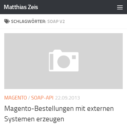
Matthias Zeis
Zum Inhalt springen
SCHLAGWÖRTER:
SOAP V2
MAGENTO
/
SOAP-API
22.09.2013
Magento-Bestellungen mit externen
Systemen erzeugen