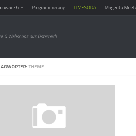
opware 6
Programmierung
LIMESODA
Magento Meetu
e 6 Webshops aus Österreich
LAGWÖRTER:
THEME