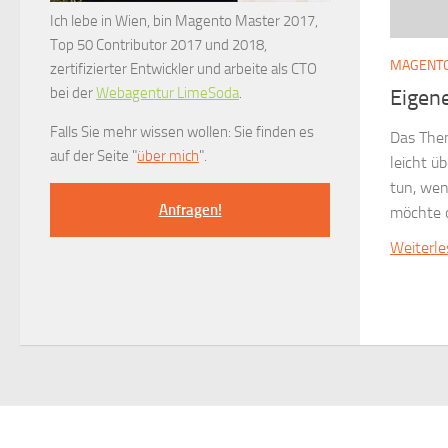
Ich lebe in Wien, bin Magento Master 2017,
Top 50 Contributor 2017 und 2018,
MAGENT
zertifizierter Entwickler und arbeite als CTO
bei der
Webagentur LimeSoda
.
Eigen
Falls Sie mehr wissen wollen: Sie finden es
Das The
auf der Seite "
über mich
".
leicht ü
tun, we
Anfragen!
möchte 
Weiterl