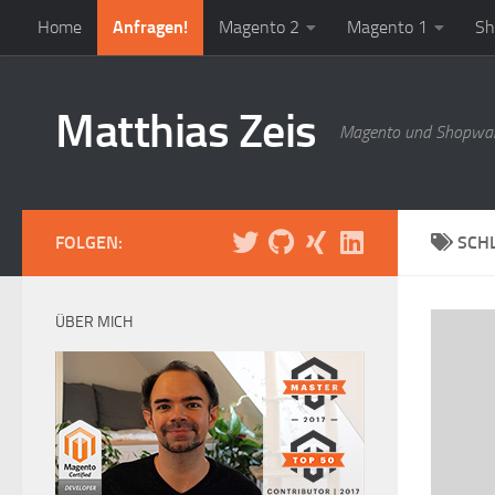
Home
Anfragen!
Magento 2
Magento 1
Sh
Zum Inhalt springen
Matthias Zeis
Magento und Shopwar
FOLGEN:
SCH
ÜBER MICH