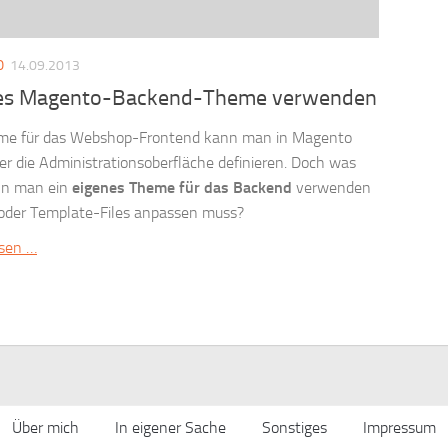
O
14.09.2013
es Magento-Backend-Theme verwenden
me für das Webshop-Frontend kann man in Magento
ber die Administrationsoberfläche definieren. Doch was
nn man ein
eigenes Theme für das Backend
verwenden
oder Template-Files anpassen muss?
esen …
Über mich
In eigener Sache
Sonstiges
Impressum