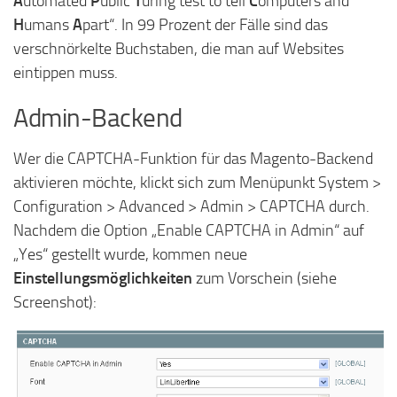
A
utomated
P
ublic
T
uring test to tell
C
omputers and
H
umans
A
part“. In 99 Prozent der Fälle sind das
verschnörkelte Buchstaben, die man auf Websites
eintippen muss.
Admin-Backend
Wer die CAPTCHA-Funktion für das Magento-Backend
aktivieren möchte, klickt sich zum Menüpunkt System >
Configuration > Advanced > Admin > CAPTCHA durch.
Nachdem die Option „Enable CAPTCHA in Admin“ auf
„Yes“ gestellt wurde, kommen neue
Einstellungsmöglichkeiten
zum Vorschein (siehe
Screenshot):