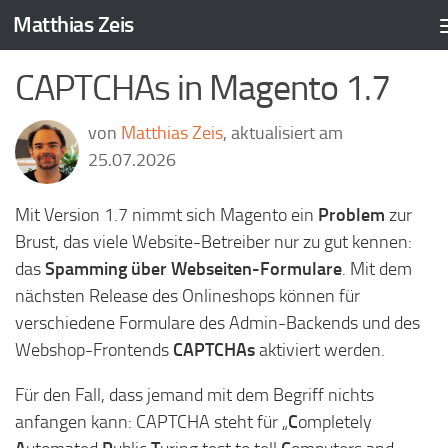
Matthias Zeis
Zum Inhalt springen
CAPTCHAs in Magento 1.7
von
Matthias Zeis
, aktualisiert am
25.07.2026
Mit Version 1.7 nimmt sich Magento ein
Problem
zur
Brust, das viele Website-Betreiber nur zu gut kennen:
das
Spamming über Webseiten-Formulare
. Mit dem
nächsten Release des Onlineshops können für
verschiedene Formulare des Admin-Backends und des
Webshop-Frontends
CAPTCHAs
aktiviert werden.
Für den Fall, dass jemand mit dem Begriff nichts
anfangen kann: CAPTCHA steht für „
C
ompletely