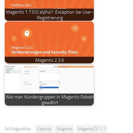
Magento 1.7.0.0 alpha1: Exception bei User-
Registrierung
Magento 2.3.6
Wie man Kundengruppen in Magento Rabatt
gewährt
Schlagwörter:
Captcha
Magento
Magento CE 1.7