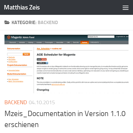
Matthias Zeis
Zum Inhalt springen
KATEGORIE:
BACKEND
BACKEND
04.10.2015
Mzeis_Documentation in Version 1.1.0
erschienen