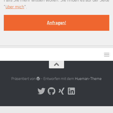
Falls Sie mehr wissen wollen: Sie finden es auf der Seite
"
über mich
".
Anfragen!
Präsentiert von
- Entworfen mit dem
Hueman-Theme