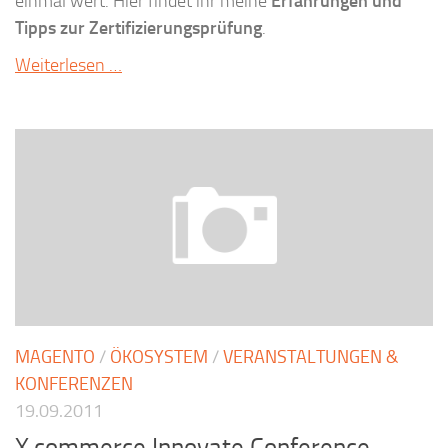
einmal wert. Hier findet ihr meine
Erfahrungen und
Tipps zur Zertifizierungsprüfung
.
Weiterlesen …
MAGENTO
/
ÖKOSYSTEM
/
VERANSTALTUNGEN &
KONFERENZEN
19.09.2011
X.commerce Innovate Conference