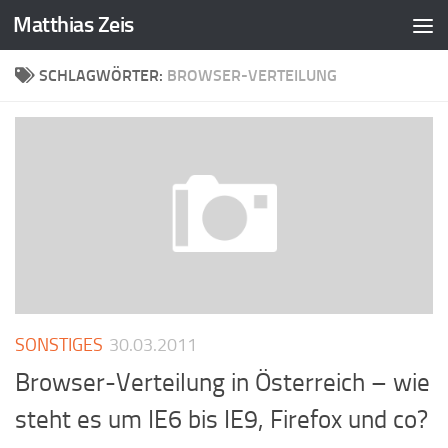
Matthias Zeis
Zum Inhalt springen
SCHLAGWÖRTER:
BROWSER-VERTEILUNG
SONSTIGES
30.03.2011
Browser-Verteilung in Österreich – wie
steht es um IE6 bis IE9, Firefox und co?