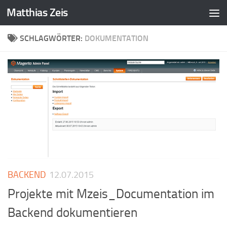
Matthias Zeis
Zum Inhalt springen
SCHLAGWÖRTER:
DOKUMENTATION
BACKEND
12.07.2015
Projekte mit Mzeis_Documentation im
Backend dokumentieren