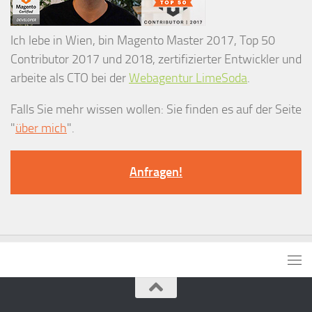
Ich lebe in Wien, bin Magento Master 2017, Top 50
Contributor 2017 und 2018, zertifizierter Entwickler und
arbeite als CTO bei der
Webagentur LimeSoda
.
Falls Sie mehr wissen wollen: Sie finden es auf der Seite
"
über mich
".
Anfragen!