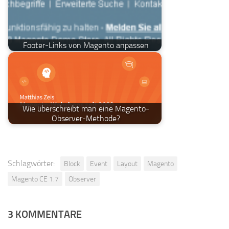
Footer-Links von Magento anpassen
Wie überschreibt man eine Magento-
Observer-Methode?
Schlagwörter:
Block
Event
Layout
Magento
Magento CE 1.7
Observer
3 KOMMENTARE