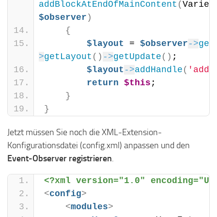
addBlockAtEndOfMainContent
(
$observer
)
{
$layout
 = 
$observer
->
get
>
getLayout
()
->
getUpdate
()
;
$layout
->
addHandle
(
'add_
return
$this
;
}
}
Jetzt müssen Sie noch die XML-Extension-
Konfigurationsdatei (config.xml) anpassen und den
Event-Observer registrieren
.
<?xml version="1.0" encoding="UT
<
config
>
<
modules
>