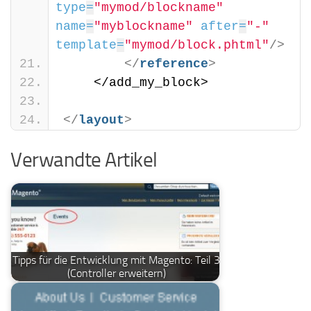
type
=
"mymod/blockname"
name
=
"myblockname"
after
=
"-"
template
=
"mymod/block.phtml"
/>
</
reference
>
    </add_my_block>
</
layout
>
Verwandte Artikel
Tipps für die Entwicklung mit Magento: Teil 3
(Controller erweitern)