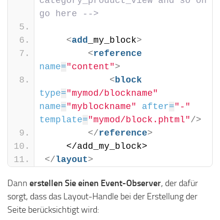
category_product_view and so on 
go here -->
<
add
_my_block
>
<
reference
name
=
"content"
>
<
block
type
=
"mymod/blockname"
name
=
"myblockname"
after
=
"-"
template
=
"mymod/block.phtml"
/>
</
reference
>
    </add_my_block>
</
layout
>
Dann
erstellen Sie einen Event-Observer
, der dafür
sorgt, dass das Layout-Handle bei der Erstellung der
Seite berücksichtigt wird: