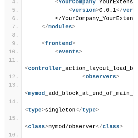
<
YourCompany
_YourExtensi
<
version
>
0.0.1
</
vers
        </YourCompany_YourExtens
</
modules
>
<
frontend
>
<
events
>
<
controller
_action_layout_load_be
<
observers
>
<
mymod
_add_block_at_end_of_main_c
<
type
>
singleton
</
type
>
<
class
>
mymod/observer
</
class
>