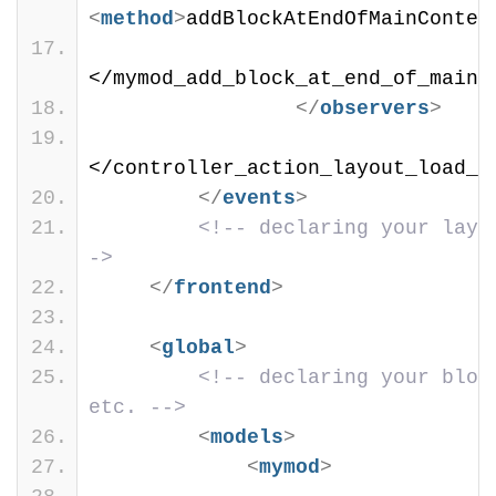
<
method
>
addBlockAtEndOfMainConten
</mymod_add_block_at_end_of_main_
</
observers
>
</controller_action_layout_load_b
</
events
>
<!-- declaring your layo
->
</
frontend
>
<
global
>
<!-- declaring your block
etc. -->
<
models
>
<
mymod
>