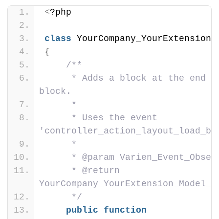
<
?php
class
 YourCompany_YourExtension_
{
/**
     * Adds a block at the end of
block.
     *
     * Uses the event 
'controller_action_layout_load_be
     *
     * @param Varien_Event_Obser
     * @return 
YourCompany_YourExtension_Model_O
     */
public
function