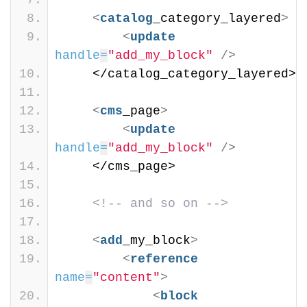
<
catalog
_category_layered
>
<
update
handle
=
"add_my_block"
/>
    </catalog_category_layered>
<
cms
_page
>
<
update
handle
=
"add_my_block"
/>
    </cms_page>
<!-- and so on -->
<
add
_my_block
>
<
reference
name
=
"content"
>
<
block