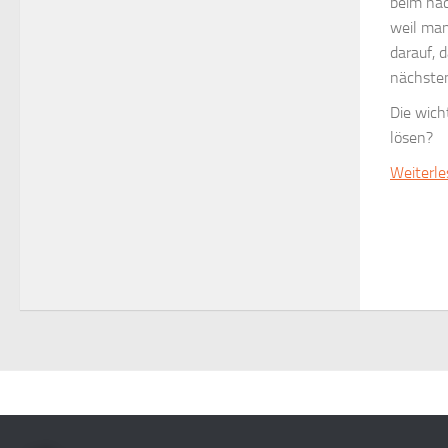
beim näc
weil man
darauf, 
nächsten
Die wich
lösen?
Weiterl