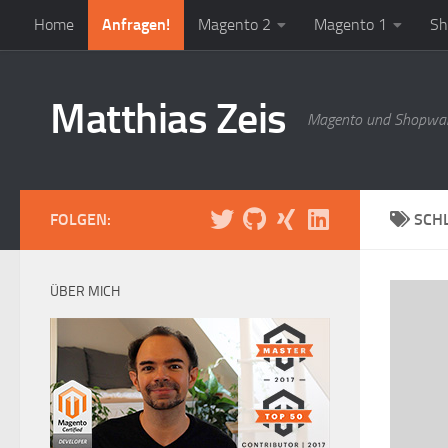
Home
Anfragen!
Magento 2
Magento 1
Sh
Zum Inhalt springen
Matthias Zeis
Magento und Shopwar
FOLGEN:
SCH
ÜBER MICH