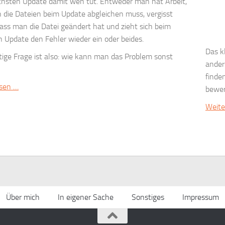
hsten Update damit weh tut. Entweder man hat Arbeit,
 die Dateien beim Update abgleichen muss, vergisst
dass man die Datei geändert hat und zieht sich beim
 Update den Fehler wieder ein oder beides.
Das k
tige Frage ist also: wie kann man das Problem sonst
ander
finde
esen …
bewer
Weite
Über mich
In eigener Sache
Sonstiges
Impressum