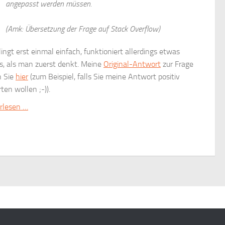
angepasst werden müssen.
(Amk: Übersetzung der Frage auf Stack Overflow)
lingt erst einmal einfach, funktioniert allerdings etwas
s, als man zuerst denkt. Meine
Original-Antwort
zur Frage
n Sie
hier
(zum Beispiel, falls Sie meine Antwort positiv
ten wollen ;-)).
rlesen …