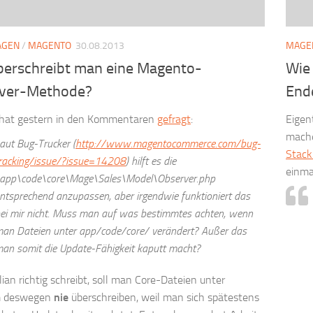
AGEN
/
MAGENTO
30.08.2013
MAGE
berschreibt man eine Magento-
Wie 
ver-Methode?
Ende
n hat gestern in den Kommentaren
gefragt
:
Eigen
mache
aut Bug-Trucker (
http://www.magentocommerce.com/bug-
Stack
racking/issue/?issue=14208
) hilft es die
einmal
app\code\core\Mage\Sales\Model\Observer.php
ntsprechend anzupassen, aber irgendwie funktioniert das
ei mir nicht. Muss man auf was bestimmtes achten, wenn
an Dateien unter app/code/core/ verändert? Außer das
an somit die Update-Fähigkeit kaputt macht?
lian richtig schreibt, soll man Core-Dateien unter
m deswegen
nie
überschreiben, weil man sich spätestens