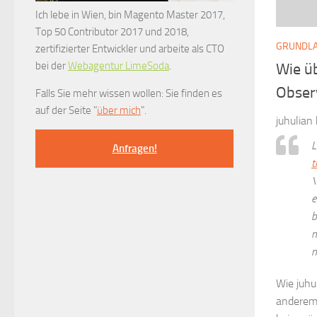
Ich lebe in Wien, bin Magento Master 2017,
Top 50 Contributor 2017 und 2018,
GRUNDL
zertifizierter Entwickler und arbeite als CTO
bei der
Webagentur LimeSoda
.
Wie ü
Obser
Falls Sie mehr wissen wollen: Sie finden es
auf der Seite "
über mich
".
juhulia
L
Anfragen!
t
\
e
b
m
m
Wie juhu
andere