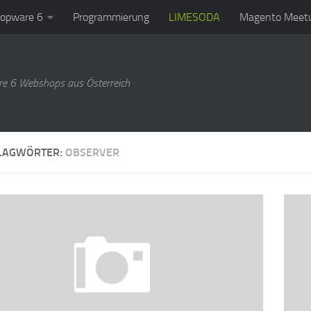
opware 6
Programmierung
LIMESODA
Magento Meetu
e 6 Webshops aus Österreich
LAGWÖRTER:
OBSERVER