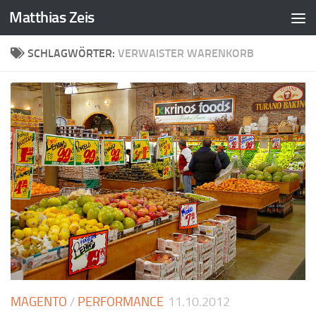
Matthias Zeis
Zum Inhalt springen
SCHLAGWÖRTER:
VERWAISTER WARENKORB
MAGENTO
/
PERFORMANCE
11.10.2012