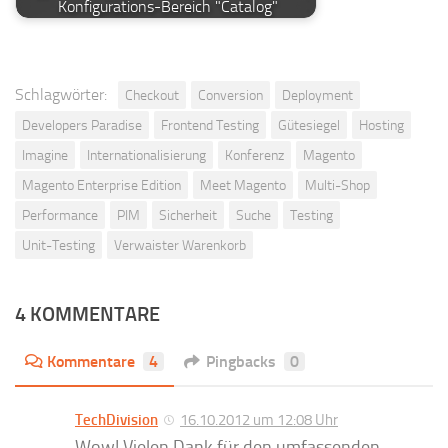
Konfigurations-Bereich "Catalog"
Schlagwörter:
Checkout
Conversion
Deployment
Developers Paradise
Frontend Testing
Gütesiegel
Hosting
Imagine
Internationalisierung
Konferenz
Magento
Magento Enterprise Edition
Meet Magento
Multi-Shop
Performance
PIM
Sicherheit
Suche
Testing
Unit-Testing
Verwaister Warenkorb
4 KOMMENTARE
Kommentare
4
Pingbacks
0
TechDivision
16.10.2012 um 12:08 Uhr
Wow! Vielen Dank für den umfassenden