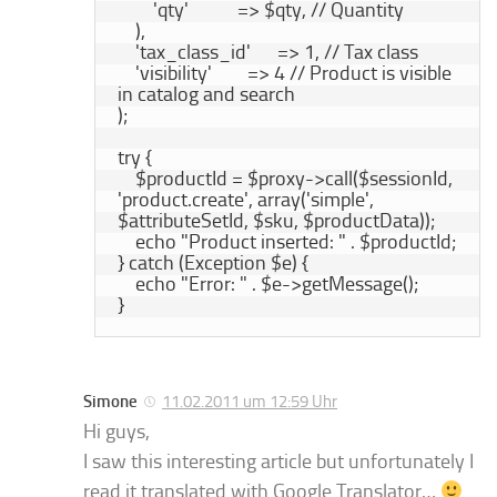
        'qty'           => $qty, // Quantity

    ),

    'tax_class_id'      => 1, // Tax class

    'visibility'        => 4 // Product is visible 
in catalog and search

);

try {

    $productId = $proxy->call($sessionId, 
'product.create', array('simple', 
$attributeSetId, $sku, $productData));

    echo "Product inserted: " . $productId;

} catch (Exception $e) {

    echo "Error: " . $e->getMessage();

}
Simone
11.02.2011 um 12:59 Uhr
Hi guys,
I saw this interesting article but unfortunately I
read it translated with Google Translator…