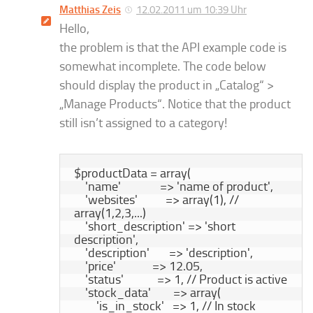
Matthias Zeis
12.02.2011 um 10:39 Uhr
Hello,
the problem is that the API example code is
somewhat incomplete. The code below
should display the product in „Catalog“ >
„Manage Products“. Notice that the product
still isn’t assigned to a category!
$productData = array(

    'name'              => 'name of product',

    'websites'          => array(1), // 
array(1,2,3,...)

    'short_description' => 'short 
description',

    'description'       => 'description',

    'price'             => 12.05,

    'status'            => 1, // Product is active

    'stock_data'        => array(

        'is_in_stock'   => 1, // In stock
