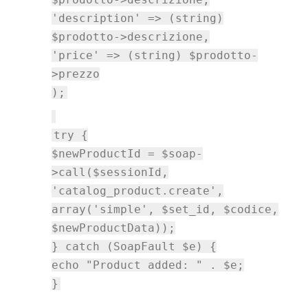
'description' => (string)
$prodotto->descrizione,
'price' => (string) $prodotto-
>prezzo
);
try {
$newProductId = $soap-
>call($sessionId,
'catalog_product.create',
array('simple', $set_id, $codice,
$newProductData));
} catch (SoapFault $e) {
echo "Product added: " . $e;
}