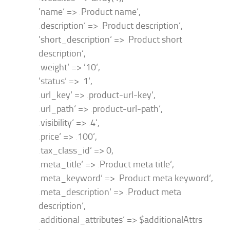
’name‘ => ‚Product name‘,
‚description‘ => ‚Product description‘,
’short_description‘ => ‚Product short
description‘,
‚weight‘ => ’10‘,
’status‘ => ‚1‘,
‚url_key‘ => ‚product-url-key‘,
‚url_path‘ => ‚product-url-path‘,
‚visibility‘ => ‚4‘,
‚price‘ => ‚100‘,
‚tax_class_id‘ => 0,
‚meta_title‘ => ‚Product meta title‘,
‚meta_keyword‘ => ‚Product meta keyword‘,
‚meta_description‘ => ‚Product meta
description‘,
‚additional_attributes‘ => $additionalAttrs