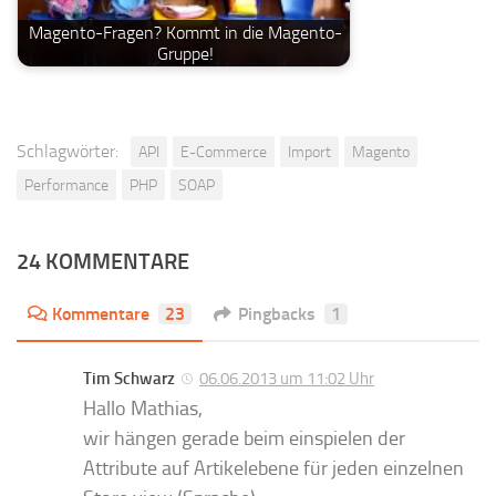
Magento-Fragen? Kommt in die Magento-
Gruppe!
Schlagwörter:
API
E-Commerce
Import
Magento
Performance
PHP
SOAP
24 KOMMENTARE
Kommentare
23
Pingbacks
1
Tim Schwarz
06.06.2013 um 11:02 Uhr
Hallo Mathias,
wir hängen gerade beim einspielen der
Attribute auf Artikelebene für jeden einzelnen