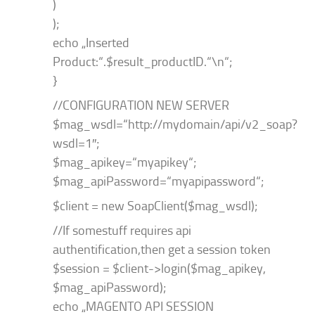
)
);
echo „Inserted
Product:“.$result_productID.“\n“;
}
//CONFIGURATION NEW SERVER
$mag_wsdl=“http://mydomain/api/v2_soap?
wsdl=1″;
$mag_apikey=“myapikey“;
$mag_apiPassword=“myapipassword“;
$client = new SoapClient($mag_wsdl);
//If somestuff requires api
authentification,then get a session token
$session = $client->login($mag_apikey,
$mag_apiPassword);
echo „MAGENTO API SESSION