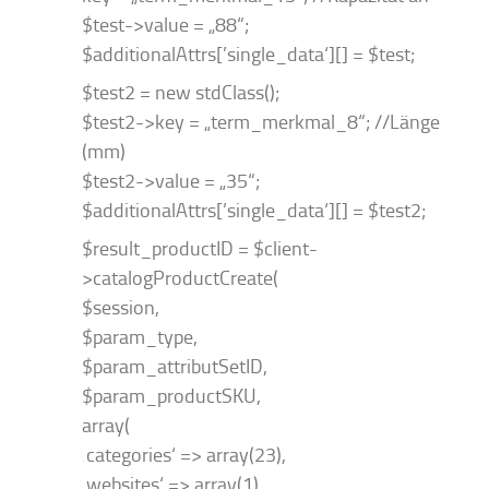
$test->value = „88“;
$additionalAttrs[’single_data‘][] = $test;
$test2 = new stdClass();
$test2->key = „term_merkmal_8“; //Länge
(mm)
$test2->value = „35“;
$additionalAttrs[’single_data‘][] = $test2;
$result_productID = $client-
>catalogProductCreate(
$session,
$param_type,
$param_attributSetID,
$param_productSKU,
array(
‚categories‘ => array(23),
‚websites‘ => array(1),