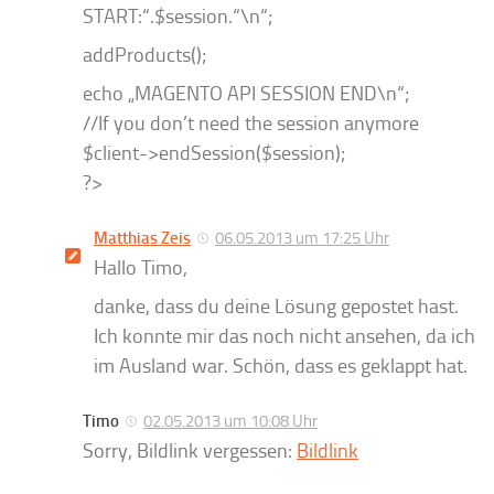
START:“.$session.“\n“;
addProducts();
echo „MAGENTO API SESSION END\n“;
//If you don’t need the session anymore
$client->endSession($session);
?>
Matthias Zeis
06.05.2013 um 17:25 Uhr
Hallo Timo,
danke, dass du deine Lösung gepostet hast.
Ich konnte mir das noch nicht ansehen, da ich
im Ausland war. Schön, dass es geklappt hat.
Timo
02.05.2013 um 10:08 Uhr
Sorry, Bildlink vergessen:
Bildlink