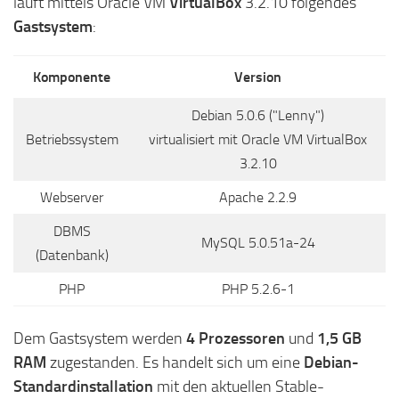
läuft mittels Oracle VM
VirtualBox
3.2.10 folgendes
Gastsystem
:
Komponente
Version
Debian 5.0.6 ("Lenny")
Betriebssystem
virtualisiert mit Oracle VM VirtualBox
3.2.10
Webserver
Apache 2.2.9
DBMS
MySQL 5.0.51a-24
(Datenbank)
PHP
PHP 5.2.6-1
Dem Gastsystem werden
4 Prozessoren
und
1,5 GB
RAM
zugestanden. Es handelt sich um eine
Debian-
Standardinstallation
mit den aktuellen Stable-