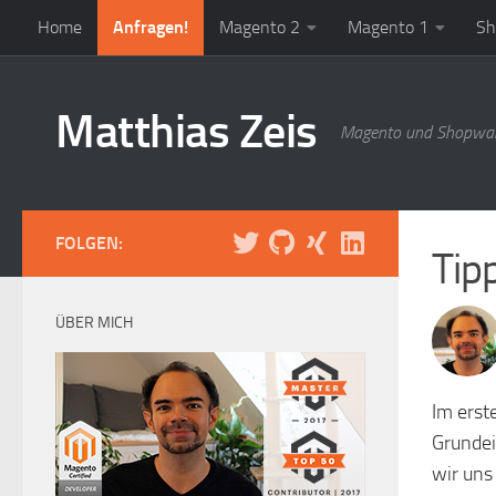
Home
Anfragen!
Magento 2
Magento 1
Sh
Zum Inhalt springen
Matthias Zeis
Magento und Shopwar
FOLGEN:
Tip
ÜBER MICH
Im erst
Grundei
wir uns