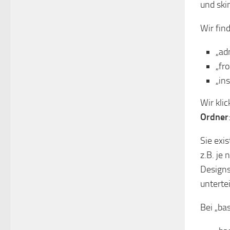
und ski
Wir fin
„ad
„fr
„in
Wir kli
Ordner
Sie exi
z.B. je
Designs
untertei
Bei „ba