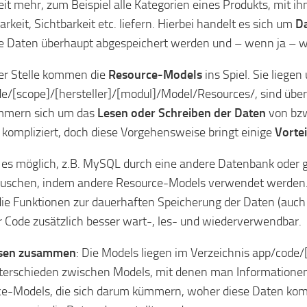
it mehr, zum Beispiel alle Kategorien eines Produkts, mit 
rkeit, Sichtbarkeit etc. liefern. Hierbei handelt es sich um
Da
e Daten überhaupt abgespeichert werden und – wenn ja – wo u
er Stelle kommen die
Resource-Models
ins Spiel. Sie liege
e/[scope]/[hersteller]/[modul]/Model/Resources/, sind übe
mmern sich um das
Lesen oder Schreiben der Daten
von bzw
 kompliziert, doch diese Vorgehensweise bringt einige
Vortei
 es möglich, z.B. MySQL durch eine andere Datenbank oder g
uschen, indem andere Resource-Models verwendet werden. In
ie Funktionen zur dauerhaften Speicherung der Daten (auch
r Code zusätzlich besser wart-, les- und wiederverwendbar.
ssen zusammen
: Die Models liegen im Verzeichnis app/code/
terschieden zwischen Models, mit denen man Informationen 
e-Models, die sich darum kümmern, woher diese Daten ko