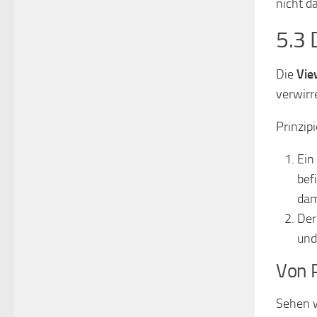
nicht d
5.3 
Die
Vie
verwirr
Prinzipi
Ein
bef
dam
Der
und
Von 
Sehen w