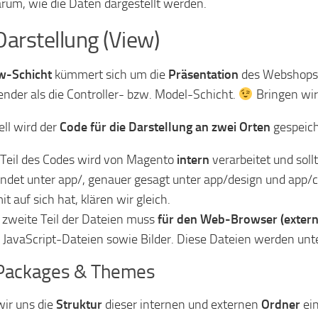
arum, wie die Daten dargestellt werden.
Darstellung (View)
w-Schicht
kümmert sich um die
Präsentation
des Webshops. F
ender als die Controller- bzw. Model-Schicht.
Bringen wir
ell wird der
Code für die Darstellung an zwei Orten
gespeich
 Teil des Codes wird von Magento
intern
verarbeitet und soll
indet unter app/, genauer gesagt unter app/design und app/c
it auf sich hat, klären wir gleich.
 zweite Teil der Dateien muss
für den Web-Browser (extern
 JavaScript-Dateien sowie Bilder. Diese Dateien werden unte
Packages & Themes
ir uns die
Struktur
dieser internen und externen
Ordner
ein