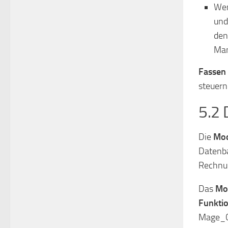
Wen
und
den
Man
Fassen
steuern
5.2 
Die
Mod
Datenba
Rechnun
Das
Mo
Funktio
Mage_Ca