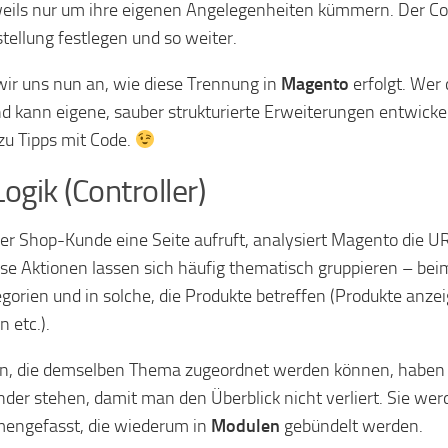
weils nur um ihre eigenen Angelegenheiten kümmern. Der Cont
stellung festlegen und so weiter.
ir uns nun an, wie diese Trennung in
Magento
erfolgt. Wer
d kann eigene, sauber strukturierte Erweiterungen entwic
zu Tipps mit Code.
Logik (Controller)
r Shop-Kunde eine Seite aufruft, analysiert Magento die URL
iese Aktionen lassen sich häufig thematisch gruppieren – be
egorien und in solche, die Produkte betreffen (Produkte anzei
 etc.).
n, die demselben Thema zugeordnet werden können, haben 
nder stehen, damit man den Überblick nicht verliert. Sie we
engefasst, die wiederum in
Modulen
gebündelt werden.