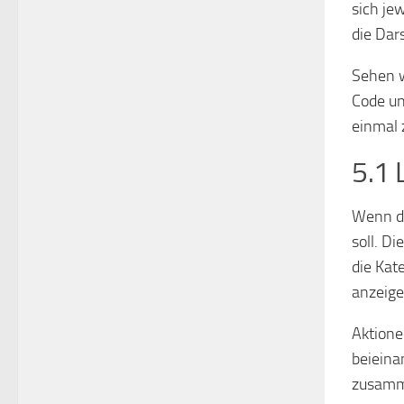
sich je
die Dar
Sehen w
Code un
einmal 
5.1 
Wenn de
soll. D
die Kat
anzeigen
Aktione
beieina
zusamm