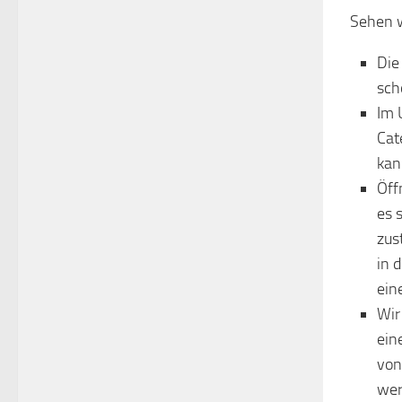
Sehen w
Die
sch
Im 
Cat
kan
Öff
es 
zus
in 
ein
Wir
ein
von
wer