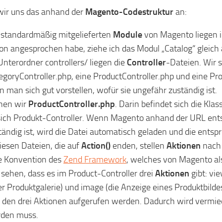
ir uns das anhand der
Magento-Codestruktur
an:
 standardmäßig mitgelieferten
Module
von Magento liegen i
on angesprochen habe, ziehe ich das Modul „Catalog“ gleich a
Unterordner controllers/ liegen die
Controller
-Dateien. Wir 
egoryController.php, eine ProductController.php und eine Pr
n man sich gut vorstellen, wofür sie ungefähr zuständig ist.
nen wir
ProductController.php
. Darin befindet sich die Kl
sich Produkt-Controller. Wenn Magento anhand der URL entsch
tändig ist, wird die Datei automatisch geladen und die ent
diesen Dateien, die auf
Action()
enden, stellen
Aktionen
nach 
e Konvention des
Zend Framework
, welches von Magento a
 sehen, dass es im Product-Controller drei
Aktionen
gibt: vie
er Produktgalerie) und image (die Anzeige eines Produktbilde
 den drei Aktionen aufgerufen werden. Dadurch wird vermi
den muss.