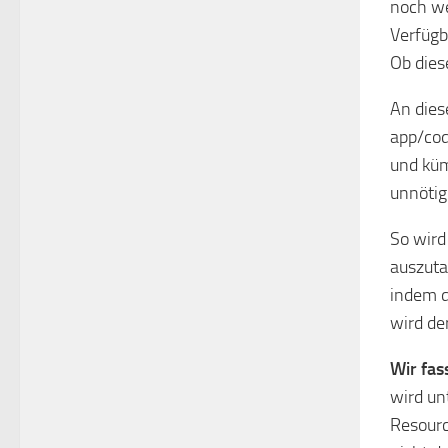
noch we
Verfügba
Ob dies
An dies
app/cod
und kü
unnötig
So wird
auszuta
indem d
wird de
Wir fa
wird un
Resourc