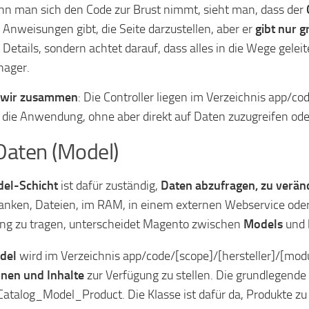
n man sich den Code zur Brust nimmt, sieht man, dass der
 Anweisungen gibt, die Seite darzustellen, aber er
gibt nur 
 Details, sondern achtet darauf, dass alles in die Wege gelei
ager.
 wir zusammen
: Die Controller liegen im Verzeichnis app/co
 die Anwendung, ohne aber direkt auf Daten zuzugreifen oder
Daten (Model)
el-Schicht
ist dafür zuständig,
Daten abzufragen, zu verän
nken, Dateien, im RAM, in einem externen Webservice oder
g zu tragen, unterscheidet Magento zwischen
Models
und
del
wird im Verzeichnis app/code/[scope]/[hersteller]/[modu
nen und Inhalte
zur Verfügung zu stellen. Die grundlegende 
talog_Model_Product. Die Klasse ist dafür da, Produkte zu l