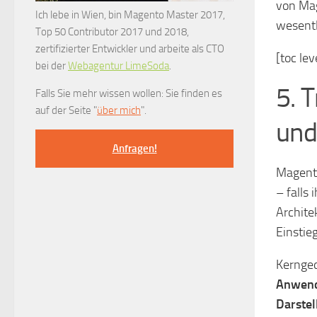
von Mag
Ich lebe in Wien, bin Magento Master 2017,
wesentl
Top 50 Contributor 2017 und 2018,
zertifizierter Entwickler und arbeite als CTO
[toc lev
bei der
Webagentur LimeSoda
.
5. 
Falls Sie mehr wissen wollen: Sie finden es
auf der Seite "
über mich
".
und
Anfragen!
Magent
– falls
Archite
Einstie
Kernged
Anwend
Darstel