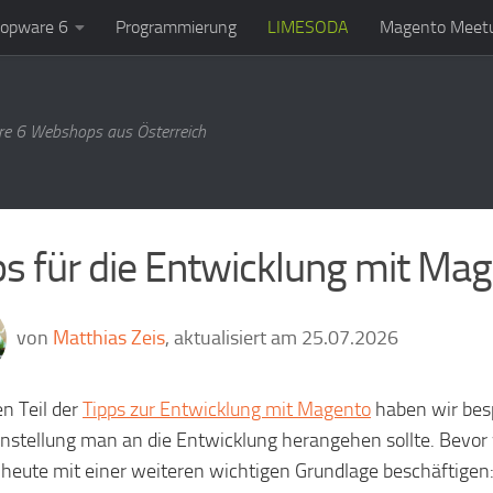
opware 6
Programmierung
LIMESODA
Magento Meetu
e 6 Webshops aus Österreich
ps für die Entwicklung mit Mage
von
Matthias Zeis
, aktualisiert am 25.07.2026
en Teil der
Tipps zur Entwicklung mit Magento
haben wir bes
nstellung man an die Entwicklung herangehen sollte. Bevo
 heute mit einer weiteren wichtigen Grundlage beschäftigen