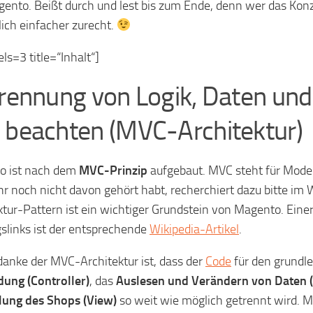
ento. Beißt durch und lest bis zum Ende, denn wer das Konz
ich einfacher zurecht.
els=3 title=“Inhalt“]
Trennung von Logik, Daten und
 beachten (MVC-Architektur)
o ist nach dem
MVC-Prinzip
aufgebaut. MVC steht für Model
 ihr noch nicht davon gehört habt, recherchiert dazu bitte im
ktur-Pattern ist ein wichtiger Grundstein von Magento. Einer
gslinks ist der entsprechende
Wikipedia-Artikel
.
anke der MVC-Architektur ist, dass der
Code
für den grund
ung (Controller)
, das
Auslesen und Verändern von Daten 
lung des Shops (View)
so weit wie möglich getrennt wird. M