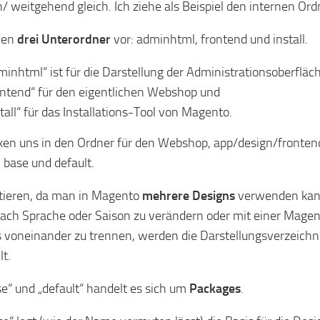
n/ weitgehend gleich. Ich ziehe als Beispiel den internen Or
den
drei Unterordner
vor: adminhtml, frontend und install.
minhtml“ ist für die Darstellung der Administrationsoberfläc
ontend“ für den eigentlichen Webshop und
stall“ für das Installations-Tool von Magento.
cken uns in den Ordner für den Webshop, app/design/frontend
: base und default.
stieren, da man in Magento
mehrere Designs
verwenden kann
 nach Sprache oder Saison zu verändern oder mit einer Magen
 voneinander zu trennen, werden die Darstellungsverzeichn
lt.
se“ und „default“ handelt es sich um
Packages
.